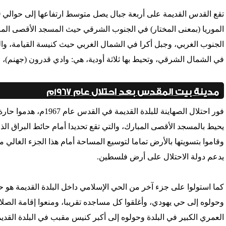
الموريا (بمعنى المختار) في الجنوب الشرقي حيث المسجد الأقصى ال
في الشمال الشرقي، وتحيط بها ثلاثة أودية، هي: وادي قدرون (جهنم)، ووا
مدينة بيت المقدس بعد احتلال عام 1967م
فور احتلال الصهاينة للبلد
يحيط بالمسجد الأقصى المبارك، والتي تقع تحديدا أمام حائط البراق ا
وقاموا بتسويتها بالأرض تماما لتوسيع المساحة أمام هذا الجزء الغالي
يدعم دولة الاحتلال على أرض فلسطين.
كما استولوا على جزء آخر من الحي الإسلامي داخل البلدة القديمة هو 
وحولوه إلى حي يهودي، وأغلقوا كل مساجده تقريبا، ومنعوا إقامة الصلاة
العمري الكبير في البلدة وحولوه إلى أكبر كنيس مقبب في البلدة القد