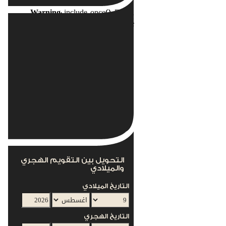
Warning
: include_once(): Failed
opening
nents/com_acymailing/helpers/helper.php'
for inclusion
(include_path='.:/usr/local/lib/php') in
s/mod_acymailing/mod_acymailing.php
on line
12
This module can not work without the
AcyMailing Component
التحويل بين التقويم الهجري
والميلادي
التاريخ الميلادي
التاريخ الهجري