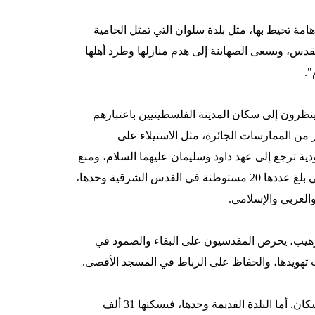
مة تحيط بها، مثل بلدة سلوان التي تمثل الحامية
لقدس، ويسعى الصهاينة إلى هدم منازلها وطرد أهلها
نظرون إلى سكان المدينة الفلسطينيين باعتبارهم
ن الممارسات الجائرة، مثل الاستيلاء على
دية ترجع إلى عهد داود وسليمان عليهما السلام، ومنع
بناء منازل فلسطينية جديدة، في مقابل إقامة المستوطنات لليهود والتي بلغ عددها 20 مستوطنة في القدس الشرقية وحدها،
لعربي والإسلامي.
رهيب، يحرص المقدسيون على البقاء والصمود في
 تهويدها، والحفاظ على الرباط في المسجد الأقصى.
وتبلغ نسبة الفلسطينيين في القدس بشطريها حاليا حوالي 35% من السكان. أما البلدة القديمة وحدها، فيسكنها 31 ألف