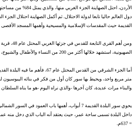
دول العالم حاليا تابعا لدولة الاحتلال. ثم أكمل الصهاينة احتلال الجزء
القديمة حيث المقدسات الإسلامية والمسيحية وأهمها المسجد الأقصى المبارك وكني
ومن أهم القرى
الصهيونية، استشهد خلالها أكثر من 200 من النساء والأطفال والشيوخ، يوم 9 – 4 - 1948م.
أما الجزء الشرقي من القدس المحتل عام
متر مربع واحد، ويحيط بها سور كان أول من فكر في بنائه اليبوسيون لح
والبناء مرات عديدة، كان آخرها -والذي نراه اليوم -هو ما بناه السلطان العث
يحوي سور البلدة القديمة 7 أبواب، أهمها باب العمود في
= 637م.