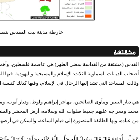
خارطة مدينة بيت المقدس بتقسيم
مكانتها:
القدس (مشتقة من القداسة بمعنى الطهر) هي عاصمة فلسطين، وأهم مدن
أصحاب الديانات السماوية الثلاث: الإسلام والمسيحية واليهودية. فيها
وثالث المساجد التي تشد إليها الرحال في الإسلام، وفيها كذلك كنيسة ا
هي ديار النبيين ومأوى الصالحين، مهاجر إبراهيم ولوط، وديار أيوب
محمد ومعراجه عليهم جميعا صلوات الله وسلامه، أرض المحشر والمنشر، د
من عباده، وبها الطائفة المنصورة إلى قيام الساعة، والسكن في أرضها 
عَنْ أَبِي أُمَامَةَ قَالَ قَالَ رَسُولُ اللَّهِ صَلَّى اللَّهُ عَلَيْهِ وَسَلَّمَ: "لَا تَزَالُ طَائِفَ