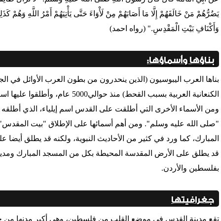
يَضُرُّهُمْ مَنْ خَالَفَهُمْ إِلَّا مَا أَصَابَهُمْ مِنْ لَأْوَاءَ حَتَّى يَأْتِيَهُمْ أَمْرُ اللَّهِ وَهُمْ ك
وَأَكْنَافِ بَيْتِ الْمَقْدِسِ." (رواه احمد)
بناؤها وأسماؤها:
بناها العرب اليبوسيون (الذين ينحدرون من بطون العرب الأوائل في الجز
الكنعانية العربية بسبب القحط) منذ حو
ومن الأسماء الأخرى التي أطلقت على القدس اسم إيلياء، الذي أطلقه
"صلى الله عليه وسلم". ومن أهم أسمائها على الإطلاق "بيت المقدس
المبارك، كما ورد في كثير من الأحاديث النبوية، ولكنه قد يطلق أيضا
قد يطلق على الأرض المقدسة المحيطة بكل من المسجد المبارك ومدينة
بفلسطين والأردن.
جغرافيتها
تقع مدينة القدس في موضع القلب من فلسطين، وهي أكبر مدنها من حي