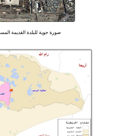
'/home/foraqsa/public_html/administrator/compo
/home/foraqsa/public_html/module
صورة جوية للبلدة القديمة الم