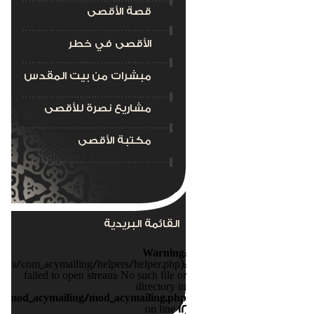
قصة الأقصى
الأقصى في خطر
مبشرات من بيت المقدس
مشاريع نصرة للأقصى
مكتبة الأقصى
القائمة البريدية
Warning
:
nts/com_acymailing/helpers/helper.php):
failed to open stream: No such file or
directory in
s/mod_acymailing/mod_acymailing.php
on line
12