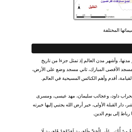
اتها المختلفة
ها، وأشهر مدن العالم إذ تمثل جزءا من تاريخ
 المسجد الأقصى المبارك، ثاني مسجد وضع على الأرض،
لقيامة، أقدم وأهم الكنائس المسيحية في العالم.
، ومحراب داود، وعجائب سليمان، مهد عيسى، ومسرى
ار القبلة الأولى، خير أرض الله يجتبي إليها خيرته
رباط إلى يوم الدين.
ةٌ مِنْ أُمَّتِي عَلَى الْحَقِّ ظَاهِرِينَ لَعَدُوِّهِمْ قَاهِرِينَ لَا