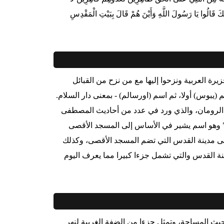
َذَلِكَ قَالُوا يَا رَسُولَ اللَّهِ وَأَيْنَ هُمْ قَالَ بِبَيْتِ الْمَقْدِسِ
يرة العربية ونزحوا إليها مع من نزح من القبائل
الي5000 عام، وأطلقوا عليها اسم (يبوس) أولا، ثم اسم (اورسالم) - بمعنى دار السلام.
 الرومان، والذي ورد في عدد من أحاديث المصطفى
" وهو اسم يشير في الأساس إلى المسجد الأقصى
 على مدينة القدس التي تضم المسجد الأقصى، وكذلك
 القدس والتي تشمل جزءا كبيرا مما يعرف اليوم
ث المساحة، وتمثل جزءا من الضفة الغربية لنهر