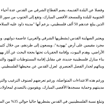
وفضلا عن البلدة القديمة، يضم القطاع الشرقي من القدس عدة أحياء ها
الجنوبية للبلدة وللمسجد الأقصى المبارك، وتقع إلى الجنوب من سور ا
الذين يبلغ عددهم 50 ألف فلسطيني، بزعم أنها "مدينة داود عليه السلام".
ويعتبر الصهاينة القدس (بشطريها الشرقي والغربي) عاصمة دولتهم، وي
مجرد مقيمين على أرض "يهودية"، ويسعون إلى طردهم، من خلال كثير م
الأراضي، وهدم البيوت، وإقامة الحفريات تحتها بحجة البحث عن آثار يهو
وبنائهم لجدار الفصل العنصري لعزل القدس عن محيطها الفلسطيني وا
ورغم هذه الاعتداءات المتواصلة، ورغم تعرضهم لصنوف الترغيب والت
مدينتهم وحماية مسجدها الأقصى المبارك، ويقومون بالتصدي لمحاولات