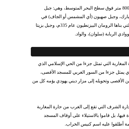
تقع القدس القديمة على أربعة جبال يصل متوسط ارتفاعها إلى حوالي 800 متر فوق سطح البحر المتوسط، وهي: جبل
مبارك، وجبل صهيون (أي المشمس أو الجاف) في
الجنوب الغربي، وجبل أكرا في الشمال الغربي حيث كنيسة القيامة، والتي بناها الرومان البيزنطيون عام 335م، وجبل بزيتا
دي الربابة (سلوان)، والواد.
ة القديمة في القدس عام 1967م، هدموا حارة المغاربة التي تمثل جزءا من الحي الإسلامي الذي
لذي يمثل جزءا من السور الغربي للمسجد الأقصى،
 من الأقصى وتحويله إلى مزار ديني يهودي يؤمه كل من
حارة الشرف التي تقع إلى الغرب من حارة المغاربة
 فيها، بل قاموا بالاستيلاء على أوقاف المسجد
يمة أطلقوا عليه اسم كنيس الخراب.