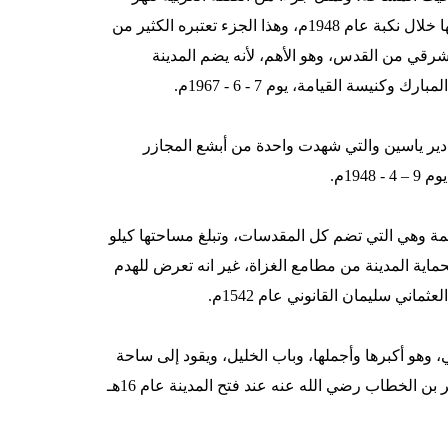
الأردن، احتل الصهاينة الجزء الغربي منها، والذي يمثل 84% من مساحتها خلال نكبة عام 1948م، وهذا الجزء تعتبره الكثير من
 الشرقي من القدس، وهو الأهم، لأنه يضم المدينة
سة القيامة، يوم 7 - 6 - 1967م.
 التابعة للقدس في جزئها الغربي المحتل عام 48، قرية دير ياسين والتي شهدت واحدة من أبشع المجازر
 67، فأهم ما فيه البلدة القديمة وهي التي تضم كل المقدسات، وتبلغ مساحتها كيلو
ماية المدينة من مطامع الغزاة، غير انه تعرض للهدم
ماني سليمان القانوني عام 1542م.
 السور الشمالي، وهو أكبرها وأجملها، وباب الخليل، ويقود إلى ساحة
داخل البلدة تسمى ساحة عمر، حيث يعتقد أنه الباب الذي دخل منه عمر بن الخطاب رضي الله عنه عند فتح المدينة عام 16هـ