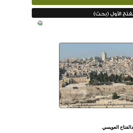
تح الأول (بحث)
دالفتاح العويسي