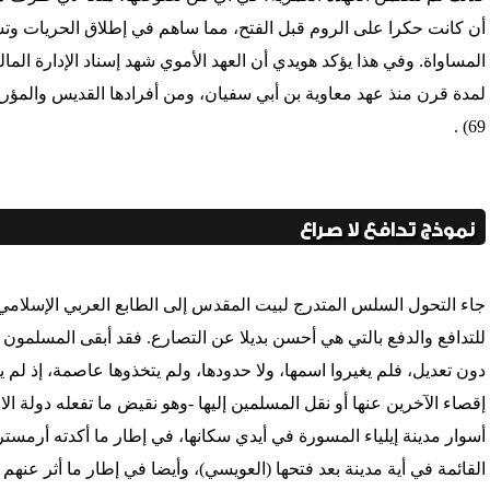
أن كانت حكرا على الروم قبل الفتح، مما ساهم في إطلاق الحريات وتش
المساواة. وفي هذا يؤكد هويدي أن العهد الأموي شهد إسناد الإدارة الما
لمدة قرن منذ عهد معاوية بن أبي سفيان، ومن أفرادها القديس والمؤرخ
69) .
نموذج تدافع لا صراع
جاء التحول السلس المتدرج لبيت المقدس إلى الطابع العربي الإسلامي 
للتدافع والدفع بالتي هي أحسن بديلا عن التصارع. فقد أبقى المسلمون ع
دون تعديل، فلم يغيروا اسمها، ولا حدودها، ولم يتخذوها عاصمة، إذ لم 
إقصاء الآخرين عنها أو نقل المسلمين إليها -وهو نقيض ما تفعله دولة 
أسوار مدينة إيلياء المسورة في أيدي سكانها، في إطار ما أكدته أرمس
القائمة في أية مدينة بعد فتحها (العويسي)، وأيضا في إطار ما أثر عنهم 