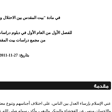
'/home/foraqsa/public_html/administrator/compo
في مادة "بيت المقدس بين الاحتلال والتحرير 99
/home/foraqsa/public_html/module
للفصل الأول من العام الأول في دبلوم دراسا
من مجمع دراسات بيت المقدس
بتاريخ: 27-11-2011م
مقدمة
عني الإسلام بإرساء العدل بين الناس، على اختلاف أجناسهم وتنوع معتقد
والإحسان وينهى عن الفحشاء والمنكر والبغي، وأكد رسوله صلى الله ع