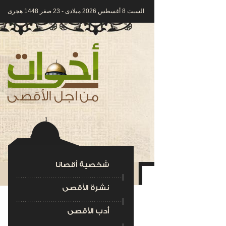
السبت 8 أغسطس 2026 ميلادى - 23 صفر 1448 هجرى
شخصية أقصانا
نشرة الأقصى
أدب الأقصى