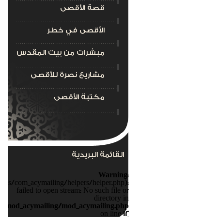
قصة الأقصى
الأقصى في خطر
مبشرات من بيت المقدس
مشاريع نصرة للأقصى
مكتبة الأقصى
القائمة البريدية
Warning
:
nts/com_acymailing/helpers/helper.php):
failed to open stream: No such file or
directory in
s/mod_acymailing/mod_acymailing.php
on line
12