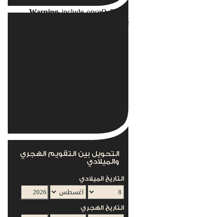
Warning
: include_once(): Failed
opening
nents/com_acymailing/helpers/helper.php'
for inclusion
(include_path='.:/usr/local/lib/php') in
s/mod_acymailing/mod_acymailing.php
on line
12
This module can not work without the
AcyMailing Component
التحويل بين التقويم الهجري
والميلادي
التاريخ الميلادي
التاريخ الهجري