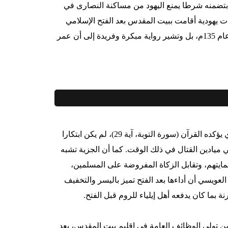
 بتضمنه شرطا يمنع اليهود من مساكنة النصارى في
 يهودية أقامت ببيت المقدس بعد الفتح الإسلامي
مباشرة لأول مرة منذ منعهم الامبراطور الروماني هدريان من دخولها عام 135م، بل وتشير رواية مبكرة وفريدة إلى أن عمر
شرط الجزية الذي تضمنته العهدة العمرية، في كثير من نصوصها، والذي يؤكده القرآن (سورة التوبة، آية 29)، لم يكن ابتكارا
مغلوبين في ميادين القتال في ذلك الوقت. كما أن الجزية تشبه
ايتهم، وتقابل الزكاة المفروضة على المسلمين،
لعويسي أن أداءها بعد الفتح تميز باليسر والتخفيف
بما كان يدفعه أهل إيلياء للروم قبل الفتح.
 تولي الوظائف العامة في إقليم بيت المقدس، بعد