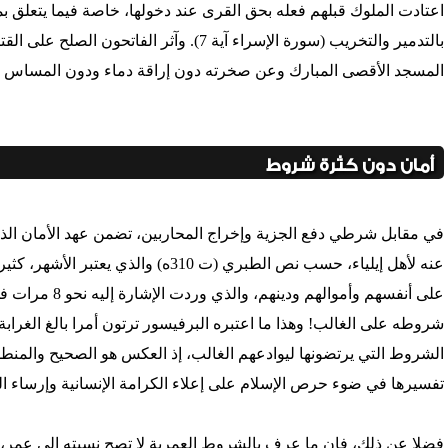
اعتادت الملوك قبلهم فعله بحق القرى عند دخولها، خاصة فيما يتعلق ب
بالتدمير والتخريب (سورة الإسراء آية 7). وآثر
المسجد الأقصى المبارك وعن صخرته دون إراقة دماء ودون المساس بأ
أمان دون كثرة شروط
في مقابل شرطي دفع الجزية وإخراج المحاربين، تضمن عهد الأمان الذ
عنه لأهل إيلياء، حسب نص الطبري (ت 310ه) 
على أنفسهم وأموا
شروطه على الغالب! وهذا ما اعتبره البرفيسور ترتون أمرا بالغ الغرابة 
تفسيرها في ضوء حرص الإسلام على إعلاء الكرامة الإنسانية وإرساء ال
فضلا عن ذلك، فإن ما عرف بالشروط العمرية لا تصح نسبته إلى عمر،