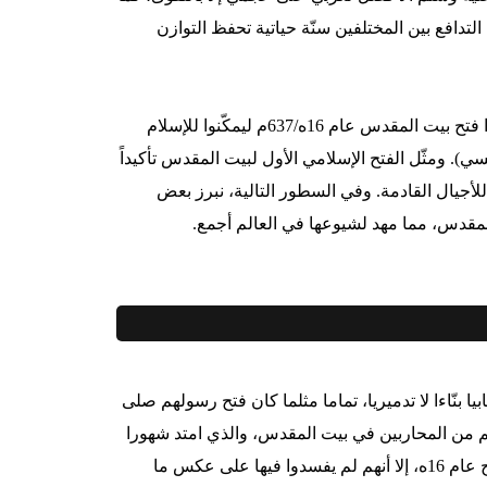
لتدافع بين المختلفين سنّة حياتية تحفظ التوازن
وأكمل صحابة الرسول صلى الله عليه وسلم مسيرته، بعد وفاته، فأتموا فتح بيت المقدس عام 16ه/637م ليمكّنوا للإسلام
سي). ومثّل الفتح الإسلامي الأول لبيت المقدس تأكيداً
لأجيال القادمة. وفي السطور التالية، نبرز بعض
لمقدس، مما مهد لشيوعها في العالم أجمع.
نّاءا لا تدميريا، تماما مثلما كان فتح رسولهم صلى
م من المحاربين في بيت المقدس، والذي امتد شهورا
وأعواما، منذ خرجوا إلى الشام أواخر عام 12ه وحتى أتموا اتفاقية الصلح عام 16ه، إلا أنهم لم يفسدوا فيها على عكس ما