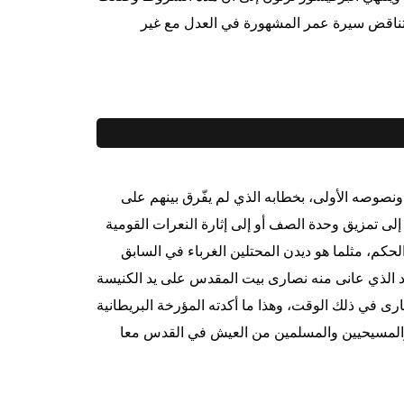
بت إلى عمر (هويدي ص 211)، خاصة وأنها تناقض سيرة عمر المشهورة في العدل مع غير
 ونصوصه الأولى، بخطابه الذي لم يفّرق بينهم على
لى تمزيق وحدة الصف أو إلى إثارة النعرات القومية
حكم، مثلما هو ديدن المحتلين الغرباء في السابق
اد الذي عانى منه نصارى بيت المقدس على يد الكنيسة
ارى في ذلك الوقت، وهذا ما أكدته المؤرخة البريطانية
 والمسيحيين والمسلمين من العيش في القدس معا