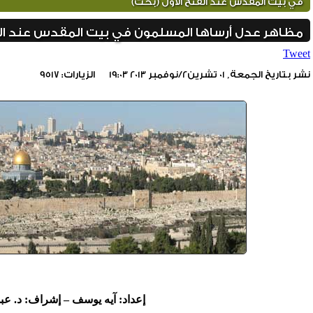
في بيت المقدس عند الفتح الأول (بحث)
مظاهر عدل أرساها المسلمون في بيت المقدس عند الف
Tweet
نشر بتاريخ الجمعة, 01 تشرين2/نوفمبر 2013 19:03
الزيارات: 9517
include_once(/home/foraqsa/public_html/administrator/compone
/home/foraqsa/public_html/module
إعداد: آيه يوسف – إشراف: د. عب