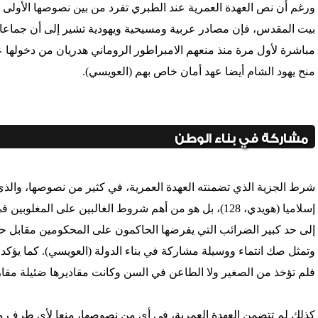
ورغم أن نص العهدة العمرية عند الطبري تفرد من بين نصوصها الأولى
بيت المقدس، فإن مصادر عربية ومسيحية ويهودية تشير إلى أن جماعات
منح يهود الشام أيضا عهد أمان خاص بهم (العويسي).
مشاركة في بناء الوطن
إسلاميا (هويدي، 128)، بل هو من أهم شروط الغالبين على ال
إلى حد كبير الضرائب التي يفرضها الحاكمون على المحكومين مقابل حم
وتمثل صك انتماء ووسيلة مشاركة في بناء الدولة (العويسي). كما يؤكد ا
فلم تؤخذ من الصغير ولا الطاعن في السن وكانت مقاديرها ضئيلة مقارنة 
كذلك لم تتضمن العهدة العمرية، في أي من نصوصها، منعا لأي طرف من