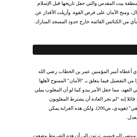
منطقة بيت المقدس والتي حفل تاريخها قبل الإسلام
 الفاتحون الصلح على القتال، ومنح الأمان على فرض القوة. وأزيلت الأقذار عن
ي من الكنائس القائمة خارج حدود المسجد المبارك.
ي أعطاه أمير المؤمنين عمر بن الخطاب رضي الله
والذي يعتبر الأشهر، كثيرا من التفصيل فيما يتعلق بـ "الأمان" الممنوح لأهلها
لهم ودينهم، والذي وردت الإشارة إليه نحو 8 مرات في العهد، مما جعل الأمر يبدو كما لو أن المغلوب يملي
قائلا إنه "لم تجر العادة أن يشترط المغلوبون
الشروط التي يرتضونها ليوادعهم الغالب، إذ العكس هو الصحيح والمنطقي" (هويدي، ص206). ولكن هذه الغرابة يمكن
عدل.
 وينتهي البرفيسور ترتون إلى أن هذه الشروط وضعت