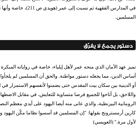
في المدارس الفقهية ثم نس
المسلمين.
دستور يجمع لا يفرّق
تميز عهد الأمان الذي منحه عمر لأهل إيلياء، خاصة في رواياته المبكرة
أساس الدين، مما يجعله دستور مواطنة. والحق أن المسلمين لم يلجأوا إ
أو الدينية بين سكان بيت المقدس حتى يضمنوا لأنفسهم الاستمرار في ال
واللاحق، بل أتاحوا للجميع فرصا متساوية للتعايش، في مقابل الاضطه
الرومانية البيزنطية، والذي عانى منه أيضا اليهود على أيدي معظم النص
كارين أرمسترونج بقولها: "إن المسلمين قد أسسوا نظاما مكّن اليهود
لأول مرة." (العويسي)