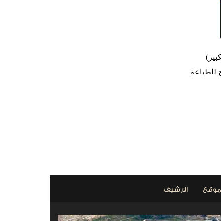
بير)
 للطباعة
التالي >
موقع
الارشيف