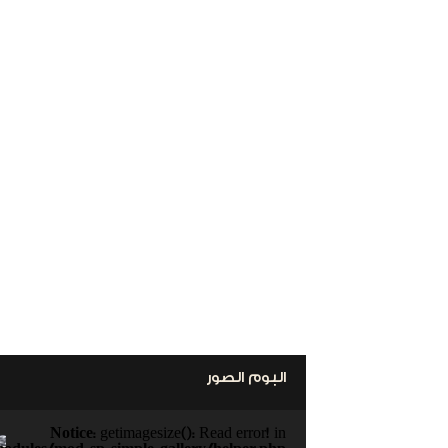
البوم الصور
Notice
: getimagesize(): Read error! in