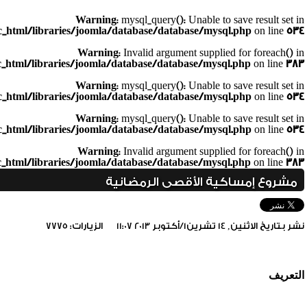
Warning
: mysql_query(): Unable to save result set in
_html/libraries/joomla/database/database/mysql.php
on line
534
Warning
: Invalid argument supplied for foreach() in
_html/libraries/joomla/database/database/mysql.php
on line
383
Warning
: mysql_query(): Unable to save result set in
_html/libraries/joomla/database/database/mysql.php
on line
534
Warning
: mysql_query(): Unable to save result set in
_html/libraries/joomla/database/database/mysql.php
on line
534
Warning
: Invalid argument supplied for foreach() in
_html/libraries/joomla/database/database/mysql.php
on line
383
مشروع إمساكية الأقصى الرمضانية
نشر بتاريخ الاثنين, 14 تشرين1/أكتوبر 2013 11:07
الزيارات: 7775
include_once(/home/foraqsa/public_html/administrator/compone
التعريف
/home/foraqsa/public_html/module