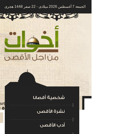
الجمعة 7 أغسطس 2026 ميلادى - 22 صفر 1448 هجرى
شخصية أقصانا
set in
e
534
نشرة الأقصى
أدب الأقصى