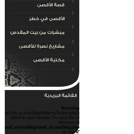
قصة الأقصى
الأقصى في خطر
مبشرات من بيت المقدس
مشاريع نصرة للأقصى
مكتبة الأقصى
القائمة البريدية
Warning
:
nts/com_acymailing/helpers/helper.php):
failed to open stream: No such file or
directory in
s/mod_acymailing/mod_acymailing.php
on line
12