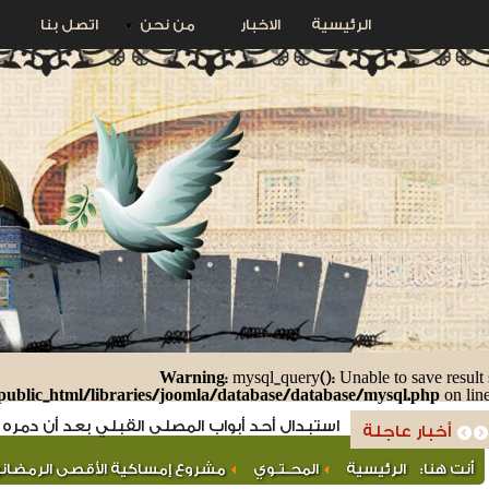
الرئيسية
الاخبار
من نحن
اتصل بنا
Warning
: mysql_query(): Unable to save result 
ublic_html/libraries/joomla/database/database/mysql.php
on lin
استبدال أحد أبواب المصلى القبلي بعد أن دمره ج
أخبار عاجلة
أنت هنا:
الرئيسية
المحـتـوي
مشروع إمساكية الأقصى الرمضاني