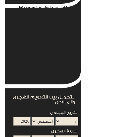
Warning
: include_once(): Failed
opening
nents/com_acymailing/helpers/helper.php'
for inclusion
(include_path='.:/usr/local/lib/php') in
s/mod_acymailing/mod_acymailing.php
on line
12
This module can not work without the
AcyMailing Component
التحويل بين التقويم الهجري
والميلادي
التاريخ الميلادي
التاريخ الهجري