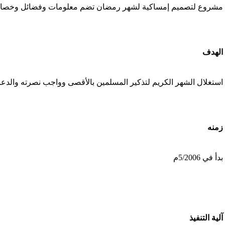
مشروع لتصميم إمساكية لشهر رمضان تضم معلومات وفضائل وخصائ
'/home/foraqsa/public_html/administrator/compo
الهدف
/home/foraqsa/public_html/module
استغلال الشهر الكريم لتذكير المسلمين بالأقصى وواجب نصرته والدعاء
زمنه
بدأ في 5/2006م
آلية التنفيذ