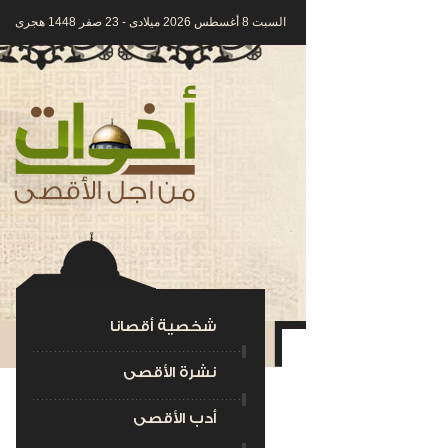
السبت 8 أغسطس 2026 ميلادى - 23 صفر 1448 هجرى
شخصية أقصانا
نشرة الأقصى
أدب الأقصى