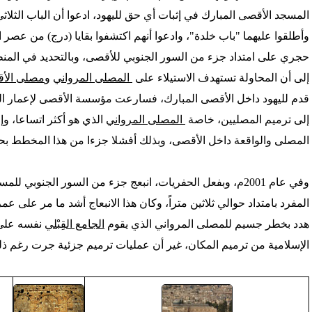
المسجد الأقصى المبارك في إثبات أي حق لليهود، ادعوا أن الباب الثلا
وأطلقوا عليهما "باب خلدة"، وادعوا أنهم اكتشفوا بقايا (درج) من عصر الم
حجري على امتداد جزء من السور الجنوبي للأقصى، وبالتحديد في المنطق
إلى أن المحاولة تستهدف الاستيلاء على
المصلى المرواني
و
مصلى الأق
قدم لليهود داخل الأقصى المبارك، فسارعت مؤسسة الأقصى لإعمار الم
إلى ترميم المصليين، خاصة
المصلى المرواني
الذي هو أكثر اتساعا، وإع
المصلى والواقعة داخل الأقصى، وبذلك أفشلا جزءا من هذا المخطط بحم
وفي عام 2001م، وبفعل الحفريات، انبعج جزء من السور الجنوبي 
المفرد بامتداد حوالي ثلاثين متراً، وكان هذا الانبعاج أشد ما مر على ع
هدد بخطر جسيم للمصلى المرواني الذي يقوم
الجامع القِبْلي
نفسه على 
الإسلامية من ترميم المكان، غير أن عمليات ترميم جزئية جرت رغم ذلك