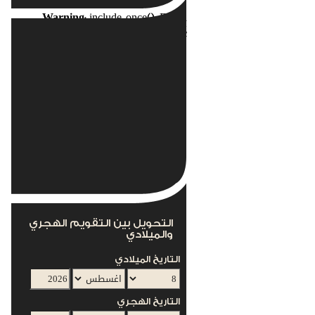
Warning
: include_once(): Failed
opening
nents/com_acymailing/helpers/helper.php'
for inclusion
(include_path='.:/usr/local/lib/php') in
s/mod_acymailing/mod_acymailing.php
on line
12
This module can not work without the
AcyMailing Component
التحويل بين التقويم الهجري
والميلادي
التاريخ الميلادي
التاريخ الهجري