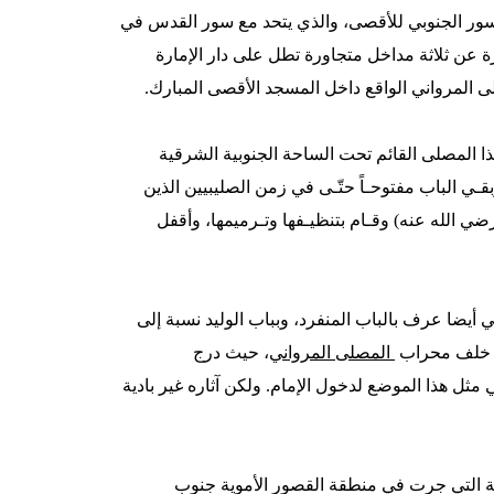
لسور الجنوبي للأقصى، والذي يتحد مع سور القدس في
ارة عن ثلاثة مداخل متجاورة تطل على دار الإمارة
لى المرواني الواقع داخل المسجد الأقصى المبارك.
ا المصلى القائم تحت الساحة الجنوبية الشرقية
ـي الباب مفتوحـاً حتّـى في زمن الصليبيين الذين
رضي الله عنه) وقـام بتنظيـفها وتـرميمها، وأقفل
ي
أيضا عرف بالباب المنفرد، وبباب الوليد نسبة إلى
ثي، خلف محراب
المصلى المرواني
، حيث درج
ثل هذا الموضع لدخول الإمام. ولكن آثاره غير بادية
ثر فشل الحفريات اليهودية التي جرت في منطقة القصور الأموية جنوب