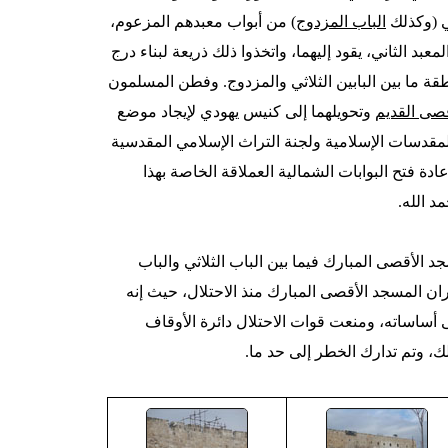
ثي (وكذلك
الباب المزدوج
) من أبواب معبدهم المزعوم،
عبد الثاني، يقود إليهما، واتخذوا ذلك ذريعة لبناء درج
ة ما بين البابين الثلاثي والمزدوج. وفطن المسلمون
صى القديم
وتحويلهما إلى كنيس يهودي لإيجاد موضع
قدسات الإسلامية ولجنة التراث الإسلامي المقدسية
ادة فتح البوابات الشمالية العملاقة الخاصة بهذا
د الله.
للمسجد الأقصى المبارك فيما بين الباب الثلاثي والباب
مران المسجد الأقصى المبارك منذ الاحتلال، حيث إنه
أساساته، ومنعت قوات الاحتلال دائرة الأوقاف
، وتم تدارك الخطر إلى حد ما.