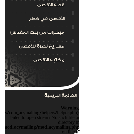
قصة الأقصى
الأقصى في خطر
مبشرات من بيت المقدس
مشاريع نصرة للأقصى
مكتبة الأقصى
القائمة البريدية
Warning
:
nts/com_acymailing/helpers/helper.php):
failed to open stream: No such file or
directory in
s/mod_acymailing/mod_acymailing.php
on line
12