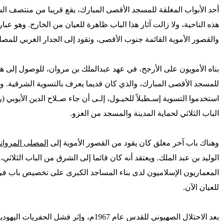
أحد الأبواب المغلقة للمسجد الأقصى المبارك، يقع قريبا من منتصف ا
هذه الناحية، ولا زالت آثار هذا الباب ظاهرة للعيان من الخارج. وهو عب
'/home/foraqsa/public_html/administrator/compo
والقصور الأموية القائمة جنوب الأقصى، وتقود إلى الجدار الغربي للمص
/home/foraqsa/public_html/module
بناه الأمويون على الأرجح، في عهد عبدالملك بن مروان، للوصول إلى هذ
للمسجد الأقصى المبارك، والذي كان قديما يعرف بالتسوية الشرقية. وبق
استخدموا التسوية إسـطبلاً للخيـول، إلـى أن جاء صـلاح الدين الأيوبي (
الباب الثلاثي لحماية المدينة والمسجد من الغزو.
وهناك باب آخر مغلق كان يقود من القصور الأموية إلى
المصلى المروان
الوليد بن عبد الملك. ويعتقد أنه كان قائما إلى الشرق من الباب الثلا
المعماريون الإسلاميون لدى بناء المساجد الكبرى على تخصيص باب في م
للعيان الآن.
بعد الاحتلال الصهيوني للقدس عام 1967م، وإ