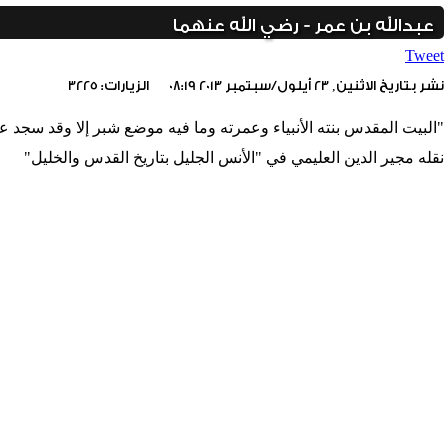
عبدالله بن عمر - رضي الله عنهما
Tweet
نشر بتاريخ الاثنين, 23 أيلول/سبتمبر 2013 08:19
الزيارات: 3225
"البيت المقدس بنته الأنبياء وعمرته وما فيه موضع شبر إلا وقد سجد عل
نقله مجير الدين العليمي في "الأنس الجليل بتاريخ القدس والخليل"
< السابق
include_once(/home/foraqsa/public_html/administrator/compone
/home/foraqsa/public_html/module