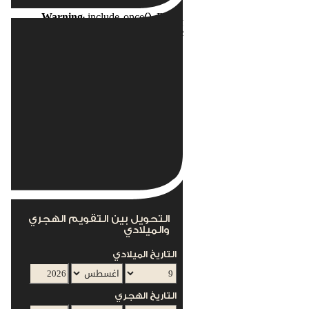
Warning
: include_once(): Failed
opening
nents/com_acymailing/helpers/helper.php'
for inclusion
(include_path='.:/usr/local/lib/php') in
s/mod_acymailing/mod_acymailing.php
on line
12
This module can not work without the
AcyMailing Component
التحويل بين التقويم الهجري
والميلادي
التاريخ الميلادي
التاريخ الهجري