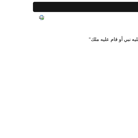
يه نبي أو قام عليه ملك"
التالي >