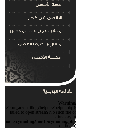
قصة الأقصى
الأقصى في خطر
مبشرات من بيت المقدس
مشاريع نصرة للأقصى
مكتبة الأقصى
القائمة البريدية
Warning
:
nts/com_acymailing/helpers/helper.php):
failed to open stream: No such file or
directory in
s/mod_acymailing/mod_acymailing.php
on line
12