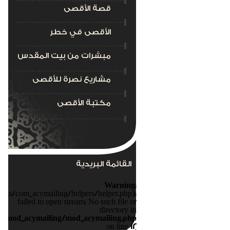
قصة الأقصى
الأقصى في خطر
مبشرات من بيت المقدس
مشاريع نصرة للأقصى
مكتبة الأقصى
القائمة البريدية
Warning
:
nts/com_acymailing/helpers/helper.php):
failed to open stream: No such file or
directory in
s/mod_acymailing/mod_acymailing.php
on line
12