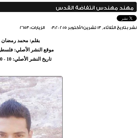
مهند مهندس انتفاضة القدس
نشر بتاريخ الثلاثاء, 13 تشرين1/أكتوبر 2015 03:20
الزيارات: 2653
بقلم: محمد رمضان ال
موقع النشر الأصلي: فلسطين
تاريخ النشر الأصلي: 10 - 10 - 2015م
include_once(/home/foraqsa/public_html/administrator/compone
/home/foraqsa/public_html/module