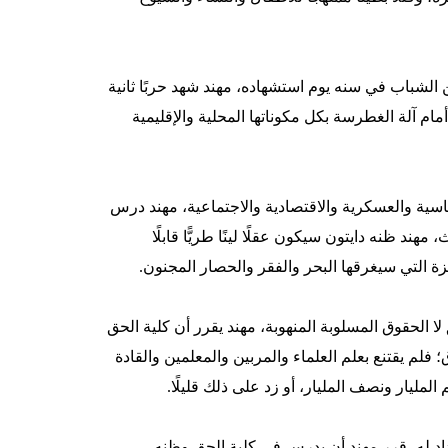
 الشباب في سنه يوم استشهاده، مهند شهد حربًا ثانية
م آلة الغطرسة بكل مكوناتها المحلية والإقليمية
ياسية والعسكرية والاقتصادية والاجتماعية، مهند درس
 مهند ظنه دايتون سيكون عقلًا لينًا طريًّا قابلًا
ة التي سيغرقها البحر والفقر والحصار المجنون.
 الحقوق المسلوبة المنهوبة، مهند يقرر أن كلية الحق
لم يقتنع بعلم العلماء والمربين والمعلمين والقادة
المليار ونصف المليار، أو زد على ذلك قليلًا.
عداد له، قرر مهند أن يدرس في كلية الحق وظنه