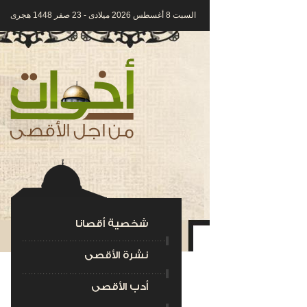
السبت 8 أغسطس 2026 ميلادى - 23 صفر 1448 هجرى
شخصية أقصانا
نشرة الأقصى
أدب الأقصى