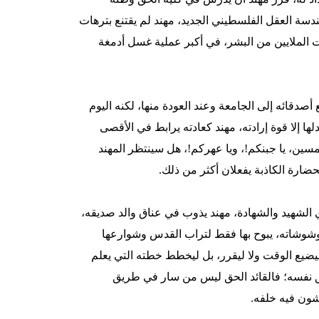
دسة العقل الفلسطيني الجديد، مهند لم يقتنع بترهات
ئات الملايين من البشر، في أكبر عملية غسل أدمغة
دقائه إلى الجامعة وعند العودة منها، لكنه اليوم
دلها إلا قوة إرادته، مهند كعادته يرابط في الأقصى
ين، يا جبنكم!، ويا عهركم!، هل سينتظر المهند
ضارة الكاذبة يفعلان أكثر من ذلك.
 يدي الشهيد والشهادة، مهند يذوب في عناق والد صديقه،
بوشوشاته، يبوح بها فقط لتراب القدس وشوارعها
ضيع الوقت ولا ليقرر، بل ليخطط خطته التي يعلم
يق نفسه؛ فالقائد الحق ليس من سار في طريق
شون فيه خلفه.