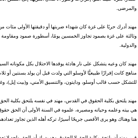
والمرضى.
مهند أدرك حربًا على غزة كان شهداء ضربتها أو دقيقتها الأولى مئات من
وثالثة على غزة بصمود تجاوز الخمسين يومًا، أسطورة صمود ومقاومة أما
والدولية.
مهند كان وعيه يتشكل على نار هادئة يوقدها الاحتلال بكل مكوناته الس
مناهج كانت إفرازًا طبيعيًّا لأوسلو التي ولدت قبل أن يولد بسنتين أو ثلاث،
للتشكل حسب قالب أوسلو، ودايتون، والتنسيق الأمني، و(بيت إيل)، وغز
مهند يلتحق بكلية الحقوق في القدس، مهند في نفسه يلتحق بكلية الحق لا
هي بيته وعلمه وحياته ومصيره، علموه في السنة الأولى أن الحق حقوق؛ ف
هنا وهناك وهو يرى الأقصى جريحًا أسيرًا، تركه أهله الذين تجاوز تعدادهم 
قرر مهند أن يلتحق بكلية الحق لا الحقوق وهو يدرك أن الحق واحد لا ت