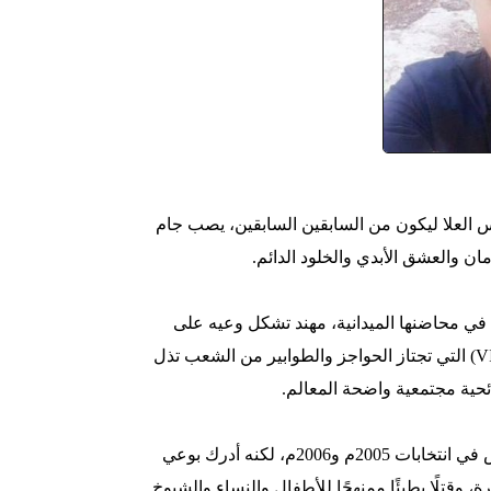
 العلا ليكون من السابقين السابقين، يصب جام
ن والعشق الأبدي والخلود الدائم.
، ولم يتعلم في محاضنها الميدانية، مهند تشكل وعيه على
مفاوضات فاشلة، وتنسيق أمنى، واعتقالات للمقاومين، وشخصيات (VIP) التي تجتاز الحواجز والطوابير من الشعب تذل
ئحية مجتمعية واضحة المعالم.
مهند يذكر كحلم قتل عرفات، ويذكر كحلم أيضًا فوز عباس وفوز حماس في انتخابات 2005م و2006م، لكنه أدرك بوعي
، وقتلًا بطيئًا ممنهجًا للأطفال والنساء والشيوخ