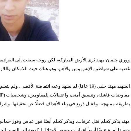
'/home/foraqsa/public_html/administrator/compo
/home/foraqsa/public_html/module
ووري جثمان مهند ثرى الأرض المباركة، لكن روحه سبقت إلى الفراديس
غضبه على شياطين الإنس ومن والاهم، وهو هناك حيث اللامكان واللازما
الشهيد مهند حلبي (19 عامًا) لم يشهد وعيه انتفاضة الأقصى
بطريقة ممنهجة، وفشل ذريع في بناء الأهداف فضلًا عن تحقيقها، وشرا
حصارًا لغزة عنيفًا أسوأ إفرازات وصور الاحتلال الكريهة إلى النفس الحرة