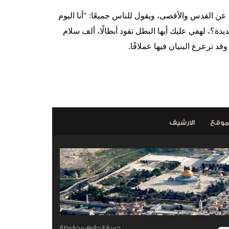
عن القدس والأقصى، ويقول للناس جميعًا: "أنا اليوم
دة؟، لهفي عليك أيها البطل تقود أبطالًا، ألف سلام
ترعرع البنيان فيها عملاقًا.
التالي >
موقع
الارشيف