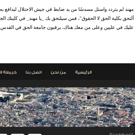
مهند لم يتردد واستل مسدسًا من يد ضابط في جيش الاحتلال ليدافع به 
ألتحق بكلية الحق لا الحقوق"، فمن سيلتحق بك _يا مهند_ في كليتك الجدي
عليك في عليين وعلى من معك هناك، يرقبون جامعة الحق في القدس وقد 
< السابق
الرئيسية
من نحن
اتصل بنا
خريطة ال