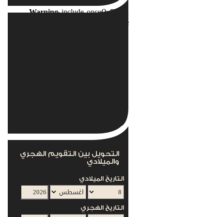
Warning
: include_once(): Failed
opening
nents/com_acymailing/helpers/helper.php'
for inclusion
(include_path='.:/usr/local/lib/php') in
s/mod_acymailing/mod_acymailing.php
on line
12
This module can not work without the
AcyMailing Component
التحويل بين التقويم الهجري
والميلادي
التاريخ الميلادي
التاريخ الهجري