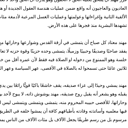
العاديون والعاجيون أنه واقع ضمن عمليات هندسة العقول الجديدة أو هن
الألفية الثانية وإغراءاتها وعولمتها وعمليات الغسل المرعبة لأدمغة م
تشهدها البشرية منذ فجرها على هذه الأرض.
مهند معتاد كل صباح أن يتمشى في أزقة القدس وشوارعها وحاراتها مع أص
يفقد صاحبًا وصديقًا وحبيبًا وزميلًا، يتمشى وحده حزينًا وقوة حزنه لا تعا
خلسة وهو الممنوع من دخوله او الصلاة فيه فقط لأن عمره أقل من خمس
ثلاثين عامًا حتى تسمحوا له بالصلاة في الأقصى، عهر السياسة وعهر الح
مهند يمشي وحيدًا إلى عزاء صديقه، يقف خاشعًا باكيًا قويًّا رائعًا بين
يقبله وهو يشعر أنه يقبل روح صديقه، مهند يوشوش ذاته، لا يبوح لأحد 
وحاراتها، للأقصى حبيبه المحروم منه، يتمشى ويتمشى ويتمشى ليس لي
فيها معلميه وأساتذته وقادته بأطيافهم كافة أن يمشوا خلفه في الطر
مرسوم بل من رسم طريقًا يجعل الآلاف بل مئات الآلاف من الناس يم