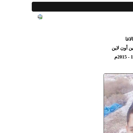
اغا
 أون لاين