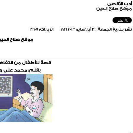
أدب الأقصى
موقع صلاح الدين
نشر بتاريخ الجمعة, 31 أيار/مايو 2013 07:21
الزيارات: 3607
موقع صلاح الدي
قصة للأطفال من انتفاض
بقلم: محمد علي و
include_once(/home/foraqsa/public_html/administrator/compone
/home/foraqsa/public_html/module