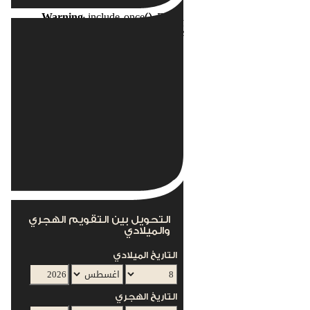
Warning
: include_once(): Failed
opening
nents/com_acymailing/helpers/helper.php'
for inclusion
(include_path='.:/usr/local/lib/php') in
s/mod_acymailing/mod_acymailing.php
on line
12
This module can not work without the
AcyMailing Component
التحويل بين التقويم الهجري
والميلادي
التاريخ الميلادي
التاريخ الهجري