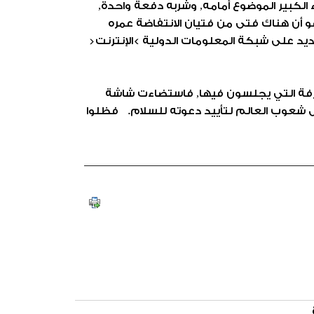
لكبير الموضوع أمامه, وشربه دفعة واحدة,
 أن هناك فتى من فتيان الانتفاضة عمره
يد على شبكة المعلومات الدولية >الإنترنت<
لغرفة التي يجلسون فيها, فاستضاءت شاشة
كل شعوب العالم لتأييد دعوته للسلام. فظلوا