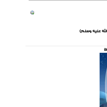
له عليه وسلم)
ة