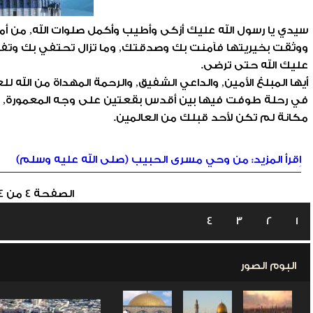
سيدي يا رسول الله عليك أزكى وأطيب وأكمل صلوات الله, من أ
ووثقت بخيريتها فآمنت بك وصدقتك, وما تزال تحتفي بك وتفت
عليك الله حتى ترضى.
أيها المبلغ الأمين, والداعي الشفيق, والرحمة المهداة من الله لل
في رحلة طوفت فيها بين أقدس بقعتين على وجه المعمورة, 
مكانة لم تكن لأحد قبلك من العالمين.
اِقرأ المزيد: من وحي مسرى الحبيب (صلى الله عليه وسلم)
الصفحة 4 من 4
4
3
2
1
البوم الصور