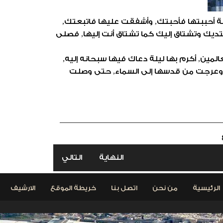
مة أحببتها فأحبتك, وأشفقت عليها فاتبعتك,
ديك وتشتاق إليك كما تشتاق أنت إليها, فصلى
عالمين, أكرم بها ليلة دعاك فيها سبحانه إليه,
وعرجت من قدسها إلى السماء, حتى وصلت
النهاية
التالي
الرئيسية
من نحن
اتصل بنا
خريطة الموقع
الارشيف