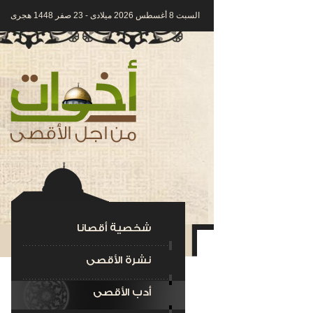
السبت 8 أغسطس 2026 ميلادى - 23 صفر 1448 هجرى
شخصية أقصانا
نشرة الأقصى
أدب الأقصى