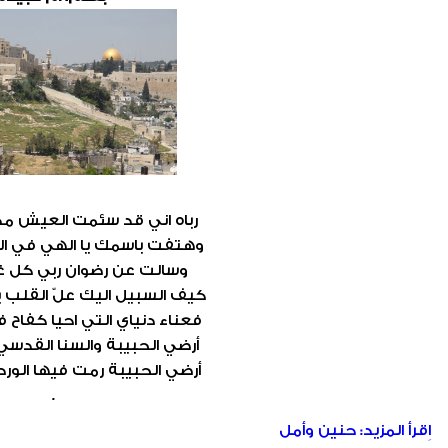
رباه اني قد سئمت العيش مكس
وهتفت باسمك يا الهي في الب
وسالت عن رضوان ربي كل غاد
كيف السبيل اليك علّ القلب يو
فعناء دنياي التي احيا كفاح في 
أرضي الحبيبة والسنا القدسي
أرضي الحبيبة رمت فيها الورد
. .
اِقرأ المزيد: حنين وأمل