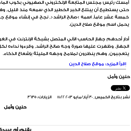
أمسك رئيس مجلس المتابعة الإلكتروني الصهيوني بكوب الماء ا
حتى يستطيع أن يبتلع الخبر الخطير الذي سمعه منذ قليل, وهو
'/home/foraqsa/public_html/administrator/compo
خمسة عشر عاماً, اسمه >صالح الراشد<, نجح في إنشاء موقع جد
يحمل اسم موقع صلاح الدين.
/home/foraqsa/public_html/module
أدار أحدهم جهاز الحاسب الآلي المتصل بشبكة الإنترنت في ا
الجهاز, وظهرت عليها صورة وجه صالح الراشد, وقرءوا نداءه ل
يتعجبون, وهم ينظرون لملامح وجهه المليئة بإشعاع الذكاء.
اِقرأ المزيد: موقع صلاح الدين
حنين وأمل
نشر بتاريخ الخميس, 30 أيار/مايو 2013 11:22
الزيارات: 3635
حنين وأمل
بقلم: أم عبيدة