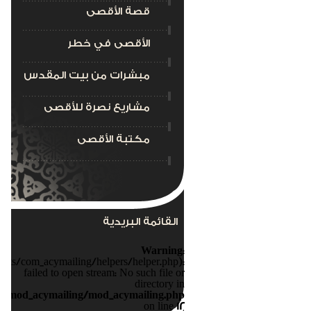
قصة الأقصى
الأقصى في خطر
مبشرات من بيت المقدس
مشاريع نصرة للأقصى
مكتبة الأقصى
القائمة البريدية
Warning
:
nts/com_acymailing/helpers/helper.php):
failed to open stream: No such file or
directory in
s/mod_acymailing/mod_acymailing.php
on line
12