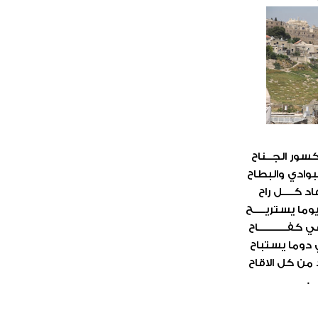
ور الجــناح
وادي والبطاح
 كــــل راح
ما يستريــــح
كفــــــــــاح
 دوما يستباح
 من كل الاقاح