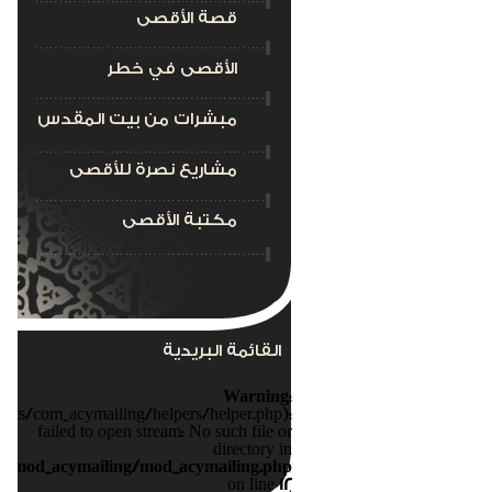
قصة الأقصى
الأقصى في خطر
مبشرات من بيت المقدس
مشاريع نصرة للأقصى
مكتبة الأقصى
القائمة البريدية
Warning
:
nts/com_acymailing/helpers/helper.php):
failed to open stream: No such file or
directory in
s/mod_acymailing/mod_acymailing.php
on line
12