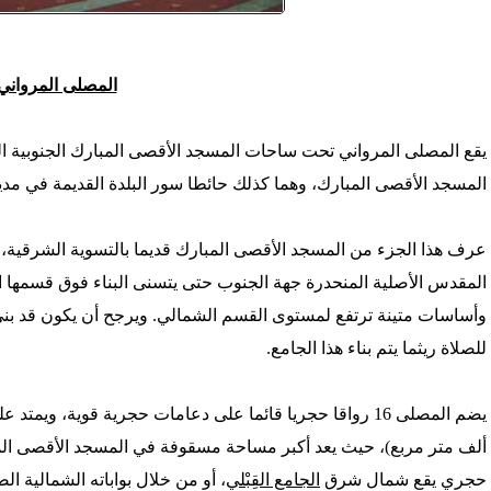
'/home/foraqsa/public_html/administrator/compo
المصلى المرواني
/home/foraqsa/public_html/module
يقع المصلى المرواني تحت ساحات المسجد الأقصى المبارك الجنوبية ا
المسجد الأقصى المبارك، وهما كذلك حائطا سور البلدة القديمة في مدي
عرف هذا الجزء من المسجد الأقصى المبارك قديما بالتسوية الشرقية، إذ
المقدس الأصلية المنحدرة جهة الجنوب حتى يتسنى البناء فوق قسمها ا
وأساسات متينة ترتفع لمستوى القسم الشمالي. ويرجح أن يكون قد بن
للصلاة ريثما يتم بناء هذا الجامع.
يضم المصلى 16 رواقا حجريا قائما على دعامات حجرية قوية، و
ألف متر مربع)، حيث يعد أكبر مساحة مسقوفة في المسجد الأقصى المب
حجري يقع شمال شرق
الجامع القِبْلي
، أو من خلال بواباته الشمالية 