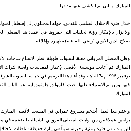
المبارك، والتي تم الكشف عنها مؤخرا.
خلال فترة الاحتلال الصليبي للقدس، حوله المحتلون إلى إسطبل لخيول
ولا يزال بالإمكان رؤية الحلقات التي حفروها في أعمدة هذا المصلى ال
صلاح الدين الأيوبي (رضي الله عنه) تطهيره وإغلاقه.
وظل المصلى المرواني مغلقا لسنوات طويلة، نظرا لاتساع ساحات الأقص
المبارك. ثم أعادت مؤسسة الأقصى لإعمار المقدسات ولجنة التراث الإ
نوفمبر 1996م -1417هـ، وقد أفاد هذا الترميم في حماية ال
فيها, ومن ثم الاستيلاء عليها، حيث أقاموا درجا يقود إليه اعبر
الباب الثل
المبارك.
واعتبر هذا العمل أضخم مشروع عمراني في المسجد الأقصى المبارك م
البوابات، في فترة زمنية وجيزة، سبباً في إثارة حفيظة سلطات الاحت