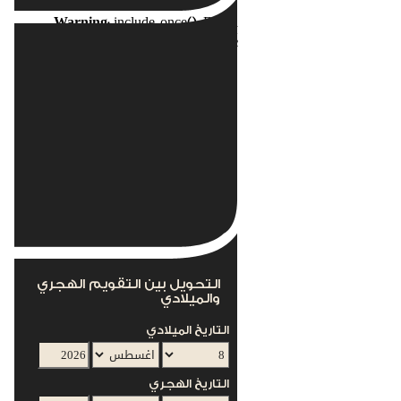
Warning
: include_once(): Failed
opening
nents/com_acymailing/helpers/helper.php'
for inclusion
(include_path='.:/usr/local/lib/php') in
s/mod_acymailing/mod_acymailing.php
on line
12
This module can not work without the
AcyMailing Component
التحويل بين التقويم الهجري
والميلادي
التاريخ الميلادي
التاريخ الهجري