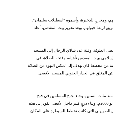
هم، ومخزنٍ للذخيرة، وأسموه "اسطبلات سليمان".
عريق لربط خيولهم. وبعد تحرير بيت المقدس، أعاد
ى العلويّة، وقلة عدد شادّي الرحال إلى المسجد
سلامي ببيت المقدس تأهيله، وفتحه للصلاة، في
تسوية الشرقية من مخطط كان يهدف إلى تمكين اليهود من الصلاة
اثي
المغلق في الجدار الجنوبي للمسجد الأقصى
نذ مئات السنين. وجاء نجاح المسلمين في فتح
بوابتين عملاقتين من بوابات المصلى المرواني الشمالية الضخمة في مايو 2000م، وبناء درَجٍ كبير داخل الأقصى يقود إلى هذه
لال الصهيوني التي كانت تخطط للسيطرة على المكان.