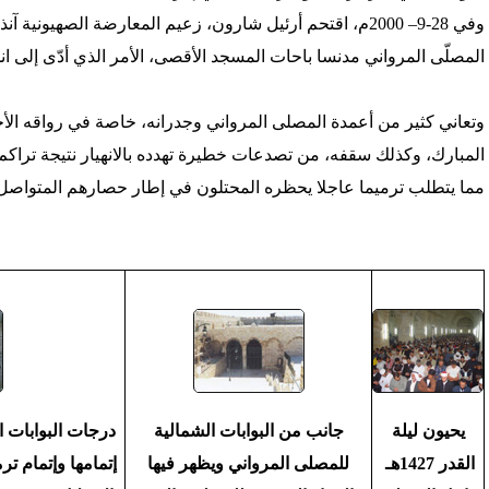
وفي 28-9– 2000م، اقتحم أرئيل شارون، زعيم المعارضة الصهيو
المصلّى المرواني مدنسا باحات المسجد الأقصى، الأمر الذي أدّى إلى اند
وتعاني كثير من أعمدة المصلى المرواني وجدرانه، خاصة في رواقه ال
المبارك، وكذلك سقفه، من تصدعات خطيرة تهدده بالانهيار نتيجة تراك
مما يتطلب ترميما عاجلا يحظره المحتلون في إطار حصارهم المتواصل للمس
يحيون ليلة
جانب من البوابات الشمالية
درجات البوابات ا
القدر 1427هـ
للمصلى المرواني ويظهر فيها
إتمامها وإتمام 