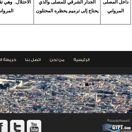
داخل المصلى
الجدار الشرقي للمصلى والذي
الاحتلال. وهي ت
المرواني
يحتاج إلى ترميم يحظره المحتلون
المروا
< السابق
الرئيسية
من نحن
اتصل بنا
خريطة ال