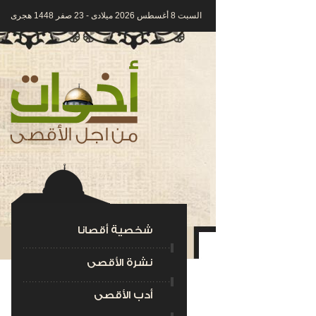
السبت 8 أغسطس 2026 ميلادى - 23 صفر 1448 هجرى
شخصية أقصانا
نشرة الأقصى
أدب الأقصى